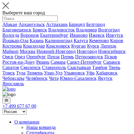
Выберите ваш город
Абакан
Архангельск
Астрахань
Барнаул
Белгород
Благовещенск
Брянск
Владивосток
Владимир
Волгоград
Вологда
Воронеж
Екатеринбург
Иваново
Ижевск
Иркутск
Йошкар-Ола
Казань
Калининград
Калуга
Кемерово
Киров
Кострома
Краснодар
Красноярск
Курган
Курск
Липецк
Майкоп
Москва
Нижний-Новгород
Новгород
Новосибирск
Омск
Орел
Оренбург
Пенза
Пермь
Петрозаводск
Псков
Ростов-на-Дону
Рязань
Самара
Санкт-Петербург
Саранск
Саратов
Смоленск
Ставрополь
Сыктывкар
Тамбов
Тверь
Томск
Тула
Тюмень
Улан-Удэ
Ульяновск
Уфа
Хабаровск
Чебоксары
Челябинск
Чита
Южно-Сахалинск
Якутск
Ярославль
+7 499 677 67 00
О компании
Наша команда
Сертификаты